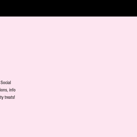
 Social
ions, info
y treats!