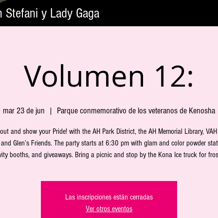
n Stefani y Lady Gaga
Volumen 12:
mar 23 de jun
  |  
Parque conmemorativo de los veteranos de Kenosha
ut and show your Pride! with the AH Park District, the AH Memorial Library, VAH
 and Glen’s Friends. The party starts at 6:30 pm with glam and color powder stat
vity booths, and giveaways. Bring a picnic and stop by the Kona Ice truck for frost
Las inscripciones están cerradas
Ver otros eventos