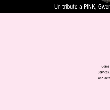
Un tributo a P!NK, Gwe
Come o
Services,
and acti