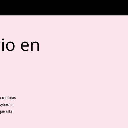
rio en
 criaturas
Skybox en
que está