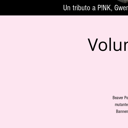
Un tributo a P!NK, Gwe
Volum
Beaver Po
mutantes
Bannerm