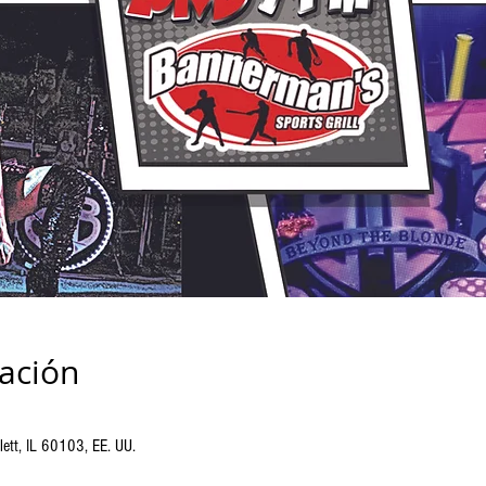
cación
tlett, IL 60103, EE. UU.