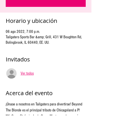
Horario y ubicación
06 ago 2022, 7:00 p.m.
Tailgaters Sports Bar &amp; Grill, 431 W Boughton Rd,
Bolingbrook, IL 60440, EE. UU.
Invitados
Ver todos
Acerca del evento
¡Únase a nosotros en Tailgaters para divertirse! Beyond 
The Blonde es el principal tributo de Chicagoland a P! 
NK, Gwen Stefani y Lady Gaga. Mostramos la energía y 
las canciones de las estrellas ganadoras de varios 