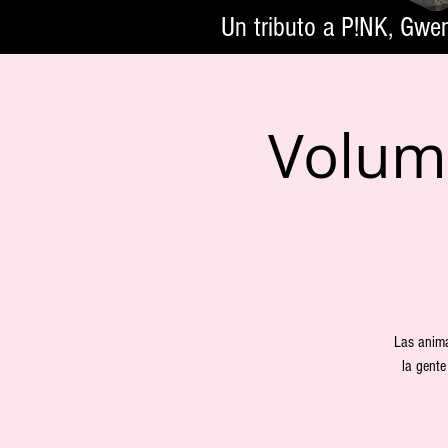
Un tributo a P!NK, Gwe
Volume
Las anima
la gent