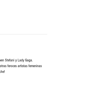
Gwen Stefani y Lady Gaga. 
tras feroces artistas femeninas 
che!