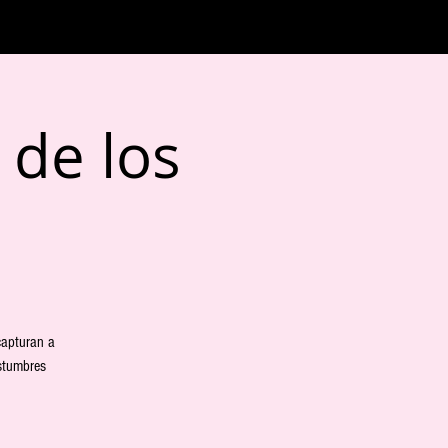
 de los
capturan a
stumbres