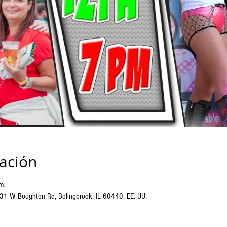
cación
m.
 431 W Boughton Rd, Bolingbrook, IL 60440, EE. UU.