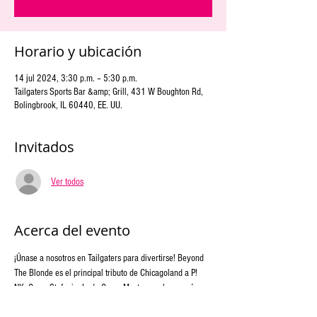
Horario y ubicación
14 jul 2024, 3:30 p.m. – 5:30 p.m.
Tailgaters Sports Bar &amp; Grill, 431 W Boughton Rd,
Bolingbrook, IL 60440, EE. UU.
Invitados
Ver todos
Acerca del evento
¡Únase a nosotros en Tailgaters para divertirse! Beyond 
The Blonde es el principal tributo de Chicagoland a P! 
NK, Gwen Stefani y Lady Gaga. Mostramos la energía y 
las canciones de las estrellas ganadoras de varios 