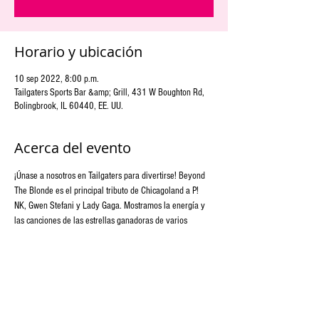
Horario y ubicación
10 sep 2022, 8:00 p.m.
Tailgaters Sports Bar &amp; Grill, 431 W Boughton Rd,
Bolingbrook, IL 60440, EE. UU.
Acerca del evento
¡Únase a nosotros en Tailgaters para divertirse! Beyond 
The Blonde es el principal tributo de Chicagoland a P! 
NK, Gwen Stefani y Lady Gaga. Mostramos la energía y 
las canciones de las estrellas ganadoras de varios 
premios Grammy y ventas de platino con otras feroces 
artistas femeninas del rock y el pop. ¡Los cambios de 
vestuario y una colorida exhibición artística te 
mantendrán entretenido toda la noche!