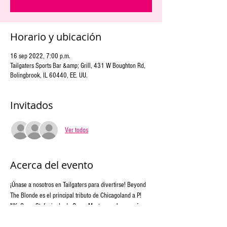
Horario y ubicación
16 sep 2022, 7:00 p.m.
Tailgaters Sports Bar &amp; Grill, 431 W Boughton Rd,
Bolingbrook, IL 60440, EE. UU.
Invitados
Ver todos
Acerca del evento
¡Únase a nosotros en Tailgaters para divertirse! Beyond 
The Blonde es el principal tributo de Chicagoland a P! 
NK, Gwen Stefani y Lady Gaga. Mostramos la energía y 
las canciones de las estrellas ganadoras de varios 