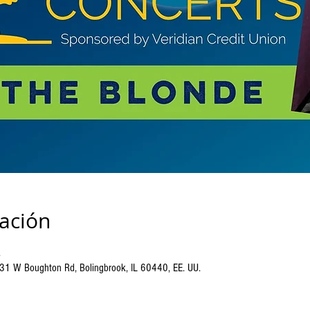
cación
.
 431 W Boughton Rd, Bolingbrook, IL 60440, EE. UU.