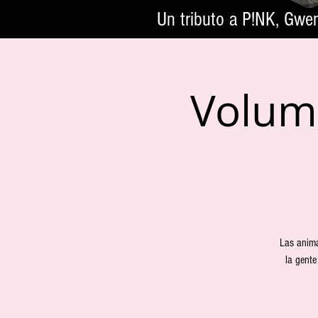
Un tributo a P!NK, Gwe
Volume
Las anima
la gent