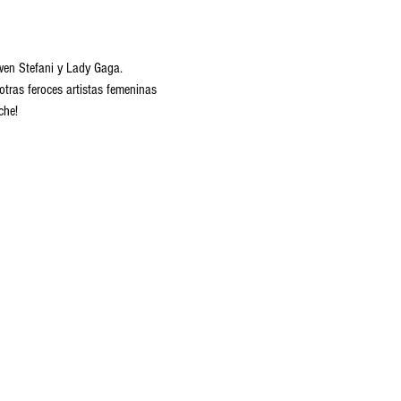
Gwen Stefani y Lady Gaga. 
tras feroces artistas femeninas 
che!