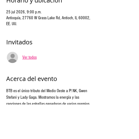
Horario y ubicación
25 jul 2026, 9:00 p.m.
Antioquía, 27760 W Grass Lake Rd, Antioch, IL 60002,
EE. UU.
Invitados
Ver todos
Acerca del evento
BTB es el único tributo del Medio Oeste a P! NK, Gwen 
Stefani y Lady Gaga. Mostramos la energía y las 
canciones de las estrellas ganadoras de varios premios 
Grammy y ventas de platino con otras feroces artistas 
femeninas del rock y el pop. ¡Los cambios de vestuario 
combinados con una exhibición colorida y artística en el 
escenario harán que regreses por más!