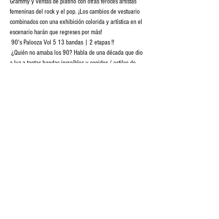
Grammy y ventas de platino con otras feroces artistas 
femeninas del rock y el pop. ¡Los cambios de vestuario 
combinados con una exhibición colorida y artística en el 
escenario harán que regreses por más!
 90's Palooza Vol 5 13 bandas | 2 etapas !!
 ¿Quién no amaba los 90? Habla de una década que dio 
a luz a tantas bandas increíbles y sonidos / estilos de 
música revolucionarios, movimientos de baile creativos 
y estilos no tan de moda, ¿o no?
 Dicho esto, ¡nos complace anunciar BaseCamp Pub & 
Eatery 5th Annual 90's Palooza!
 ¡Ven y mira de qué se trata todo el bombo! ¡Las puertas 
se abren a las 12 pm, evento para todas las edades! 
Cobertura de $ 15 e…
Mostrar más
Compartir este evento