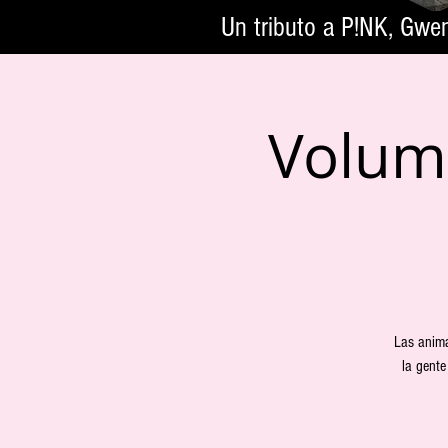
Un tributo a P!NK, Gwe
Volume
Las anima
la gent