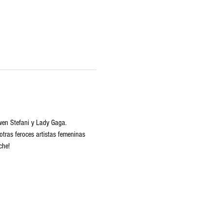
Gwen Stefani y Lady Gaga. 
tras feroces artistas femeninas 
che!