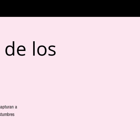
 de los
capturan a
stumbres