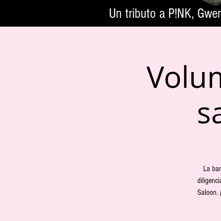
Un tributo a P!NK, Gwe
Volum
s
La ban
diligenc
Saloon. 