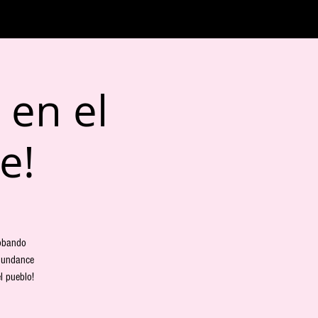
 en el
e!
robando
 Sundance
l pueblo!