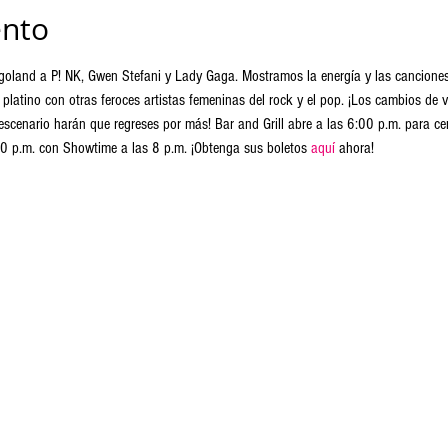
ento
agoland a P! NK, Gwen Stefani y Lady Gaga. Mostramos la energía y las canciones
platino con otras feroces artistas femeninas del rock y el pop. ¡Los cambios de
el escenario harán que regreses por más! Bar and Grill abre a las 6:00 p.m. para c
:30 p.m. con Showtime a las 8 p.m. ¡Obtenga sus boletos 
aquí
 ahora!